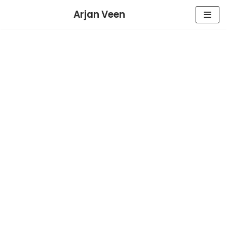
Meteen
Arjan Veen
naar
de
inhoud