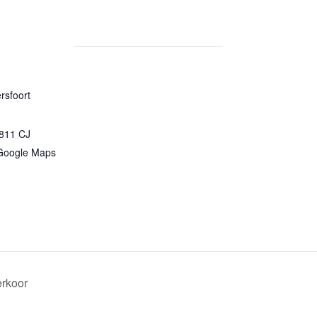
rsfoort
811 CJ
Google Maps
rkoor