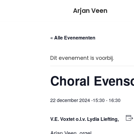
Meteen
Arjan Veen
naar
de
inhoud
« Alle Evenementen
Dit evenement is voorbij.
Choral Evenso
22 december 2024 -15:30
-
16:30
V.E. Voxtet o.l.v. Lydia Liefting,
Arjan Veen, orgel