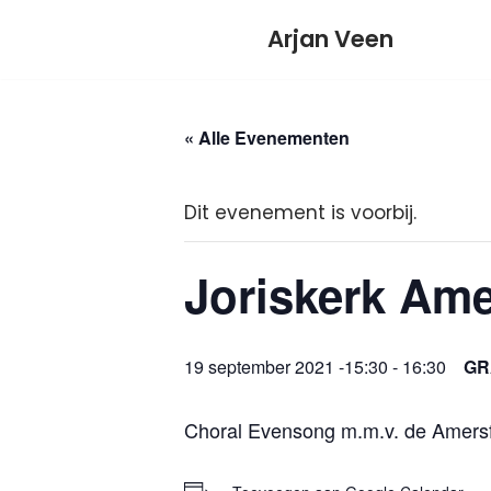
Meteen
Arjan Veen
naar
de
inhoud
« Alle Evenementen
Dit evenement is voorbij.
Joriskerk Ame
19 september 2021 -15:30
-
16:30
GR
Choral Evensong m.m.v. de Amersfoo