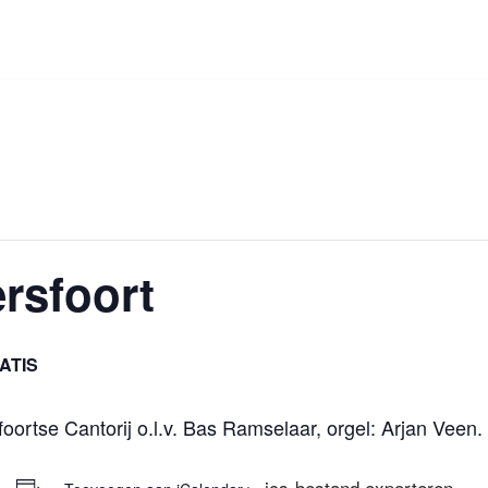
rsfoort
ATIS
rtse Cantorij o.l.v. Bas Ramselaar, orgel: Arjan Veen.
+ .ics-bestand exporteren