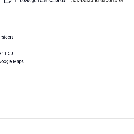
+ Toevoegen aan iCalendar
rsfoort
811 CJ
Google Maps