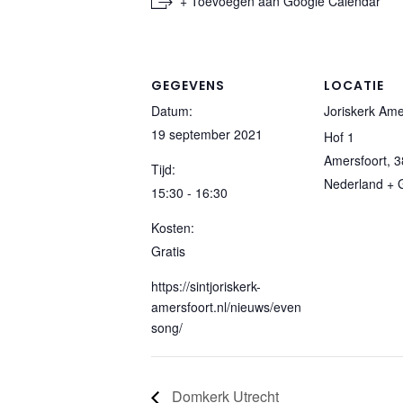
+ Toevoegen aan Google Calendar
GEGEVENS
LOCATIE
Datum:
Joriskerk Ame
19 september 2021
Hof 1
Amersfoort
,
3
Tijd:
Nederland
+ 
15:30 - 16:30
Kosten:
Gratis
https://sintjoriskerk-
amersfoort.nl/nieuws/even
song/
Domkerk Utrecht