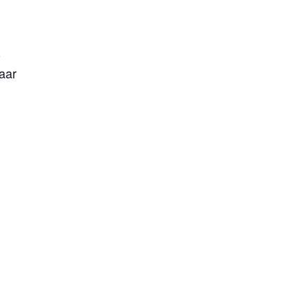
-
aar