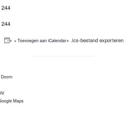
V 244
V 244
+ .ics-bestand exporteren
+ Toevoegen aan iCalendar
 Doorn
HV
Google Maps