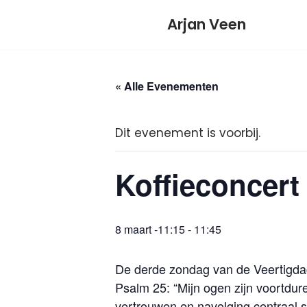
Meteen
Arjan Veen
naar
de
inhoud
« Alle Evenementen
Dit evenement is voorbij.
Koffieconcert 
8 maart -11:15
-
11:45
De derde zondag van de Veertigda
Psalm 25: “Mijn ogen zijn voortdur
vertrouwen en navolging centraal s