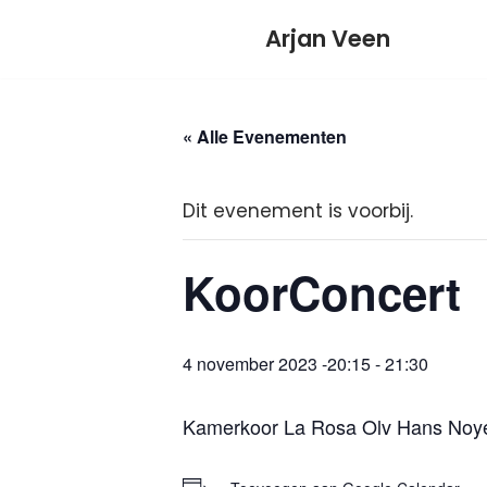
Meteen
Arjan Veen
naar
de
inhoud
« Alle Evenementen
Dit evenement is voorbij.
KoorConcert
4 november 2023 -20:15
-
21:30
Kamerkoor La Rosa Olv Hans Noyen