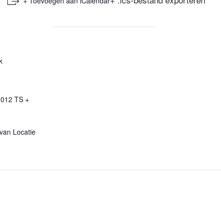
+ Toevoegen aan iCalendar
k
1012 TS
+
 van Locatie