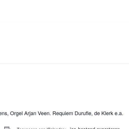
s, Orgel Arjan Veen. Requiem Durufle, de Klerk e.a.
+ .ics-bestand exporteren