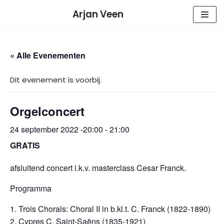
Meteen
Arjan Veen
naar
de
inhoud
« Alle Evenementen
Dit evenement is voorbij.
Orgelconcert
24 september 2022 -20:00
-
21:00
GRATIS
afsluitend concert i.k.v. masterclass Cesar Franck.
Programma
Trois Chorals: Choral II in b.kl.t. C. Franck (1822-1890)
Cypres C. Saint-Saëns (1835-1921)