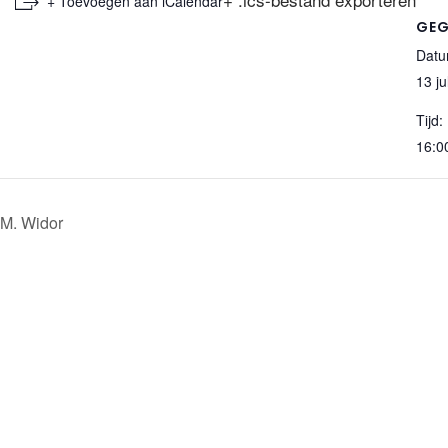
+ Toevoegen aan iCalendar
GEG
Datu
13 ju
Tijd:
16:0
 M. Widor