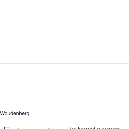
n Woudenberg
+ .ics-bestand exporteren