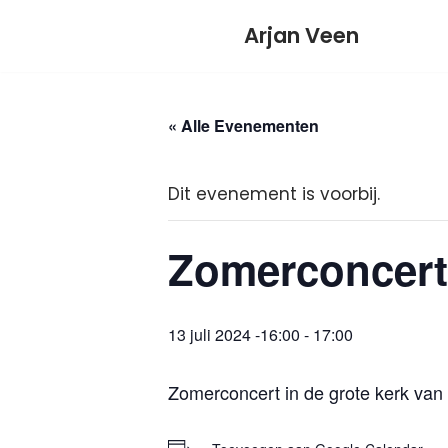
Meteen
Arjan Veen
naar
de
inhoud
« Alle Evenementen
Dit evenement is voorbij.
Zomerconcert
13 juli 2024 -16:00
-
17:00
Zomerconcert in de grote kerk va