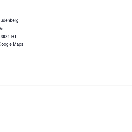
oudenberg
8a
3931 HT
Google Maps