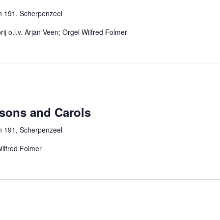
n 191, Scherpenzeel
j o.l.v. Arjan Veen; Orgel Wilfred Folmer
ssons and Carols
n 191, Scherpenzeel
Wilfred Folmer