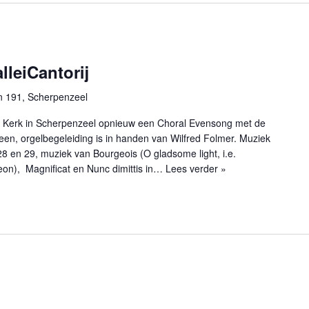
leiCantorij
n 191, Scherpenzeel
te Kerk in Scherpenzeel opnieuw een Choral Evensong met de
n Veen, orgelbegeleiding is in handen van Wilfred Folmer. Muziek
28 en 29, muziek van Bourgeois (O gladsome light, i.e.
on), Magnificat en Nunc dimittis in…
Lees verder »