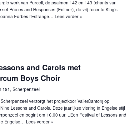
iturgie werk van Purcell, de psalmen 142 en 143 (chants van
 set Preces and Responses (Folmer), de vrij recente King’s
 Joanna Forbes l’Estrange…
Lees verder »
Lessons and Carols met
Gorcum Boys Choir
n 191, Scherpenzeel
 Scherpenzeel verzorgt het projectkoor ValleiCantorij op
ine Lessons and Carols. Deze jaarlijkse viering in Engelse stijl
herpenzeel en begint om 16.00 uur. ,,Een Festival of Lessons and
t de Engelse…
Lees verder »