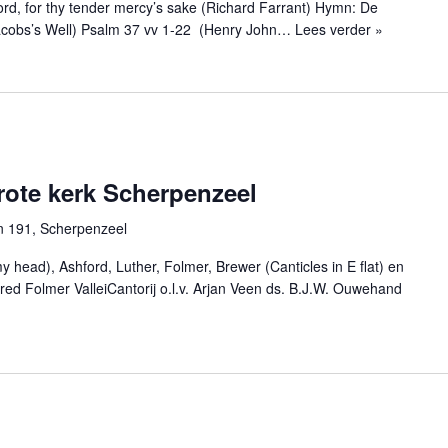
ord, for thy tender mercy’s sake (Richard Farrant) Hymn: De
acobs’s Well) Psalm 37 vv 1-22 (Henry John…
Lees verder »
ote kerk Scherpenzeel
n 191, Scherpenzeel
 head), Ashford, Luther, Folmer, Brewer (Canticles in E flat) en
fred Folmer ValleiCantorij o.l.v. Arjan Veen ds. B.J.W. Ouwehand