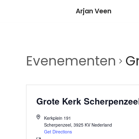
Meteen
Arjan Veen
naar
de
inhoud
Evenementen
G
Grote Kerk Scherpenzee
Kerkplein 191
Scherpenzeel
,
3925 KV
Nederland
Get Directions