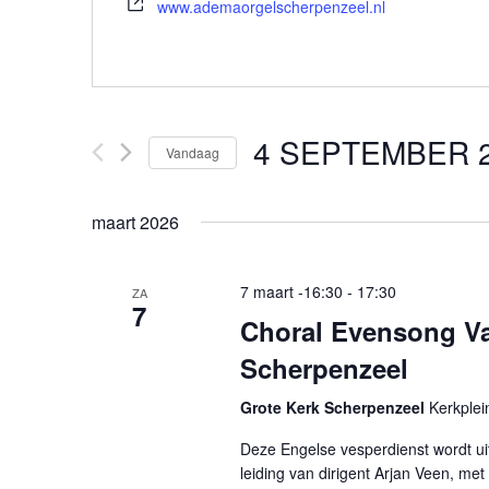
www.ademaorgelscherpenzeel.nl
4 SEPTEMBER 
Vandaag
Selecteer
een
maart 2026
datum.
7 maart -16:30
-
17:30
ZA
7
Choral Evensong Val
Scherpenzeel
Grote Kerk Scherpenzeel
Kerkplei
Deze Engelse vesperdienst wordt ui
leiding van dirigent Arjan Veen, met