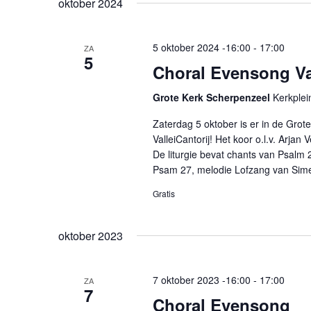
oktober 2024
5 oktober 2024 -16:00
-
17:00
ZA
5
Choral Evensong Val
Grote Kerk Scherpenzeel
Kerkplei
Zaterdag 5 oktober is er in de Gro
ValleiCantorij! Het koor o.l.v. Arja
De liturgie bevat chants van Psalm 
Psam 27, melodie Lofzang van Sime
Gratis
oktober 2023
7 oktober 2023 -16:00
-
17:00
ZA
7
Choral Evensong