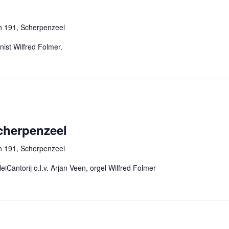
n 191, Scherpenzeel
anist Wilfred Folmer.
cherpenzeel
n 191, Scherpenzeel
iCantorij o.l.v. Arjan Veen, orgel Wilfred Folmer