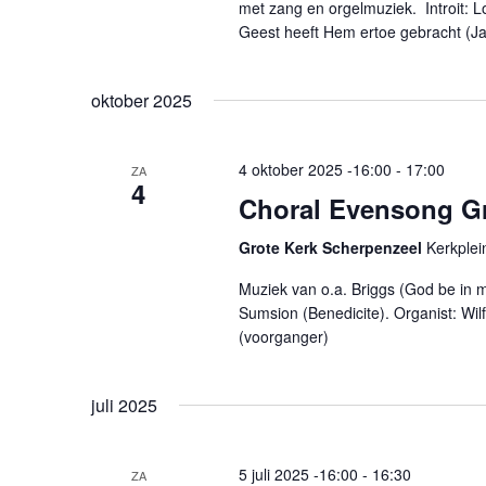
met zang en orgelmuziek. Introit: L
Geest heeft Hem ertoe gebracht (J
oktober 2025
4 oktober 2025 -16:00
-
17:00
ZA
4
Choral Evensong Gr
Grote Kerk Scherpenzeel
Kerkplei
Muziek van o.a. Briggs (God be in my
Sumsion (Benedicite). Organist: Wil
(voorganger)
juli 2025
5 juli 2025 -16:00
-
16:30
ZA