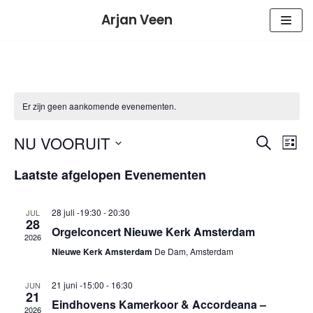
Meteen
Arjan Veen
naar
de
inhoud
Er zijn geen aankomende evenementen.
E
E
NU VOORUIT
ZOEKEN
LIJST
v
Selecteer
v
Laatste afgelopen Evenementen
e
een
e
n
datum.
e
28 juli -19:30
-
20:30
JUL
n
28
m
Orgelconcert Nieuwe Kerk Amsterdam
2026
e
e
Nieuwe Kerk Amsterdam
De Dam, Amsterdam
n
m
t
21 juni -15:00
-
16:30
JUN
21
e
w
Eindhovens Kamerkoor & Accordeana –
2026