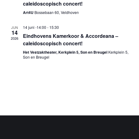
caleidoscopisch concert!
e
n
e
Art4U
Bossebaan 60, Veldhoven
t
r
g
14 juni -14:00
-
15:30
JUN
e
14
Eindhovens Kamerkoor & Accordeana –
a
2026
caleidoscopisch concert!
n
v
e
Het Vestzaktheater, Kerkplein 5, Son en Breugel
Kerkplein 5,
Z
Son en Breugel
n
o
n
a
e
v
k
i
g
e
a
n
t
i
e
e