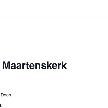
 Maartenskerk
n Doorn
el