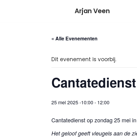
Meteen
Arjan Veen
naar
de
inhoud
« Alle Evenementen
Dit evenement is voorbij.
Cantatedienst
25 mei 2025 -10:00
-
12:00
Cantatedienst op zondag 25 mei i
Het geloof geeft vleugels aan de zi