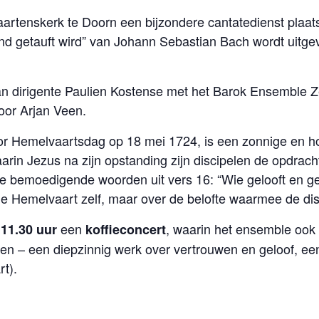
artenskerk te Doorn een bijzondere cantatedienst plaats
d getauft wird” van Johann Sebastian Bach wordt uitge
an dirigente Paulien Kostense met het Barok Ensemble Ze
door Arjan Veen.
Hemelvaartsdag op 18 mei 1724, is een zonnige en hoop
in Jezus na zijn opstanding zijn discipelen de opdrach
de bemoedigende woorden uit vers 16: “Wie gelooft en ge
 de Hemelvaart zelf, maar over de belofte waarmee de di
m
een
, waarin het ensemble ook
11.30 uur
koffieconcert
eren – een diepzinnig werk over vertrouwen en geloof, e
t).