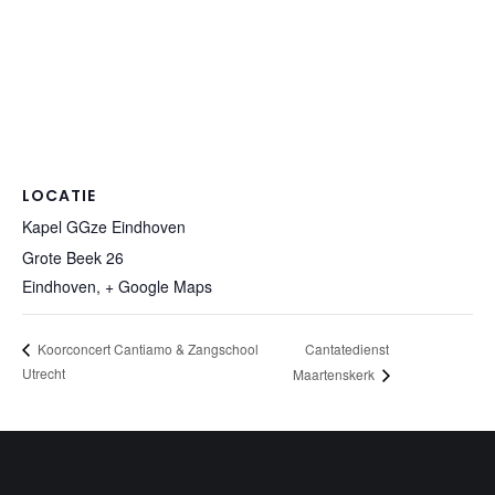
LOCATIE
Kapel GGze Eindhoven
Grote Beek 26
Eindhoven
,
+ Google Maps
Cantatedienst
Koorconcert Cantiamo & Zangschool
Utrecht
Maartenskerk