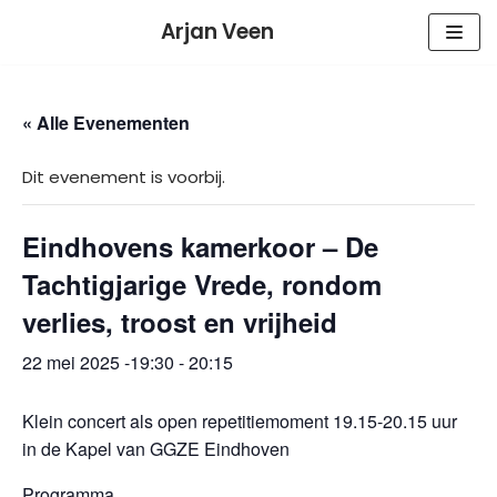
Meteen
Arjan Veen
naar
de
inhoud
« Alle Evenementen
Dit evenement is voorbij.
Eindhovens kamerkoor – De
Tachtigjarige Vrede, rondom
verlies, troost en vrijheid
22 mei 2025 -19:30
-
20:15
Klein concert als open repetitiemoment 19.15-20.15 uur
in de Kapel van GGZE Eindhoven
Programma