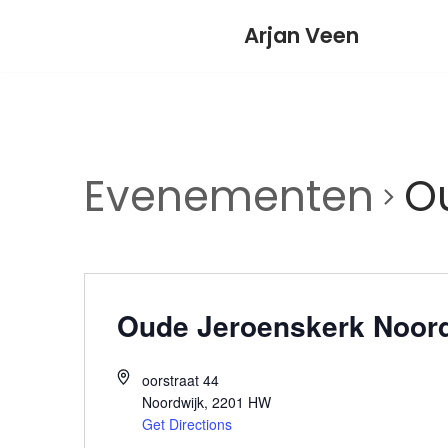
Meteen
Arjan Veen
naar
de
inhoud
Evenementen
O
Oude Jeroenskerk Noord
oorstraat 44
Noordwijk
,
2201 HW
Get Directions