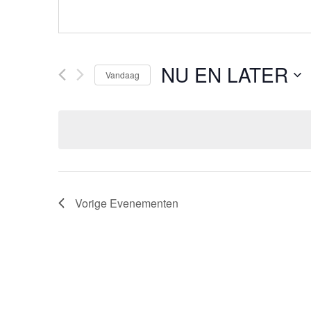
NU EN LATER
Vandaag
Selecteer
een
datum.
Vorige
Evenementen