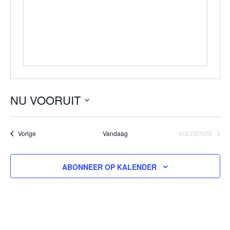
NU VOORUIT
Selecteer
een
Evenementen
Vorige
Vandaag
VOLGENDE
datum.
EVENEMEN
ABONNEER OP KALENDER