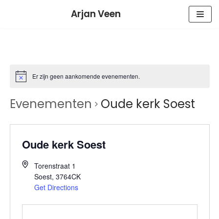
Meteen
Arjan Veen
naar
de
inhoud
Er zijn geen aankomende evenementen.
Evenementen
Oude kerk Soest
Oude kerk Soest
Torenstraat 1
Soest
,
3764CK
Get Directions