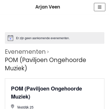
Meteen
Arjan Veen
naar
de
inhoud
Er zijn geen aankomende evenementen.
Evenementen
POM (Paviljoen Ongehoorde
Muziek)
POM (Paviljoen Ongehoorde
Muziek)
Vestdijk 25