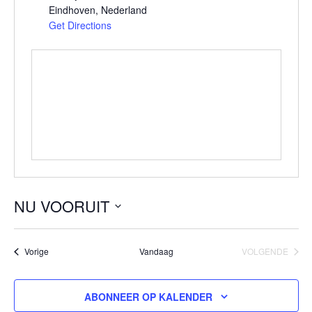
Eindhoven
,
Nederland
Get Directions
NU VOORUIT
Selecteer
een
Evenementen
Vorige
Vandaag
VOLGENDE
datum.
EVENEMEN
ABONNEER OP KALENDER