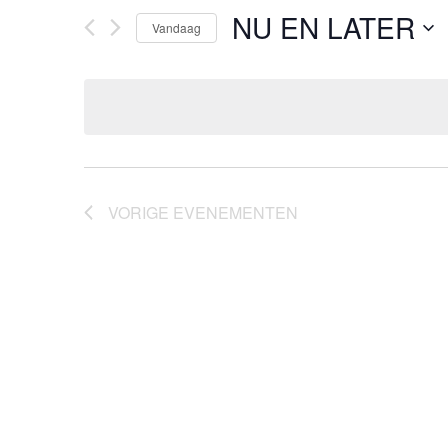
NU EN LATER
Vandaag
Selecteer
een
datum.
VORIGE
EVENEMENTEN