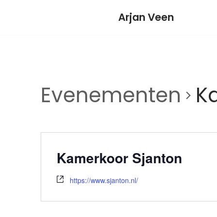
Meteen
Arjan Veen
naar
de
inhoud
Evenementen
K
Kamerkoor Sjanton
https://www.sjanton.nl/