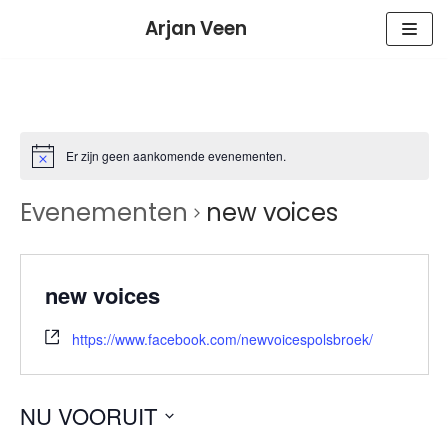
Meteen
Arjan Veen
naar
de
inhoud
Er zijn geen aankomende evenementen.
Evenementen
new voices
new voices
https://www.facebook.com/newvoicespolsbroek/
NU VOORUIT
Selecteer