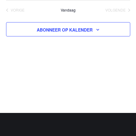
een
VORIGE
Vandaag
VOLGENDE
datum.
EVENEMENTEN
EVENEMEN
ABONNEER OP KALENDER