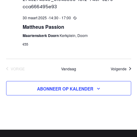
30 maart 2025 -14:30
-
17:00
Mattheus Passion
Maartenskerk Doorn
Kerkplein, Doorn
€55
Evene
VORIGE
Vandaag
Volgende
EVENEMENTEN
ABONNEER OP KALENDER