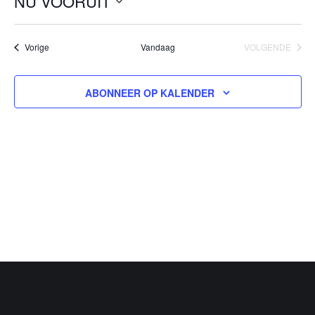
NU VOORUIT
Selecteer
een
Evenementen
Vorige
Vandaag
VOLGENDE
datum.
EVENEMEN
ABONNEER OP KALENDER